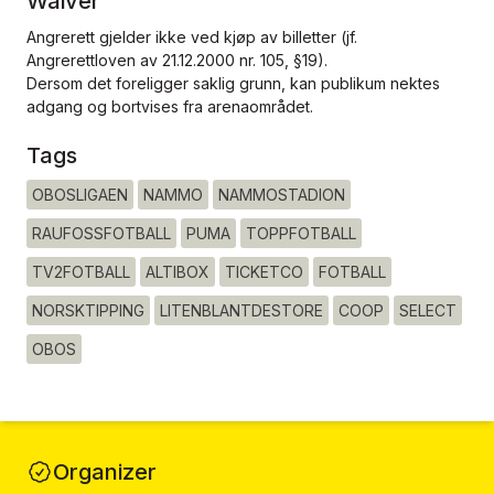
Waiver
Angrerett gjelder ikke ved kjøp av billetter (jf.
Angrerettloven av 21.12.2000 nr. 105, §19).
Dersom det foreligger saklig grunn, kan publikum nektes
adgang og bortvises fra arenaområdet.
Tags
OBOSLIGAEN
NAMMO
NAMMOSTADION
RAUFOSSFOTBALL
PUMA
TOPPFOTBALL
TV2FOTBALL
ALTIBOX
TICKETCO
FOTBALL
NORSKTIPPING
LITENBLANTDESTORE
COOP
SELECT
OBOS
Organizer