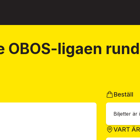
e OBOS-ligaen rund
Beställ
Biljetter är 
VART Ä