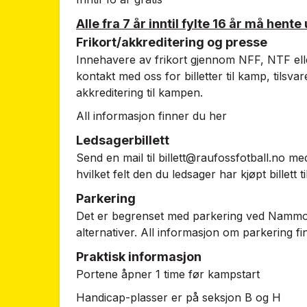
Alle fra 7 år inntil fylte 16 år må hente 
Frikort/akkreditering og presse
Innehavere av frikort gjennom NFF, NTF elle
kontakt med oss for billetter til kamp, tils
akkreditering til kampen.
All informasjon finner du
her
Ledsagerbillett
Send en mail til
billett@raufossfotball.no
med
hvilket felt den du ledsager har kjøpt billett til
Parkering
Det er begrenset med parkering ved Nammo s
alternativer. All informasjon om parkering f
Praktisk informasjon
Portene åpner 1 time før kampstart
Handicap-plasser er på seksjon B og H