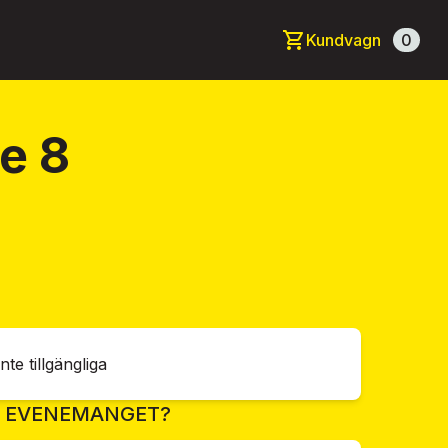
Kundvagn
0
e 8
inte tillgängliga
R EVENEMANGET?