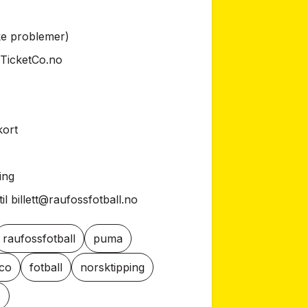
ke problemer)
TicketCo.no
kort
ing
til
billett@raufossfotball.no
raufossfotball
puma
tco
fotball
norsktipping
s