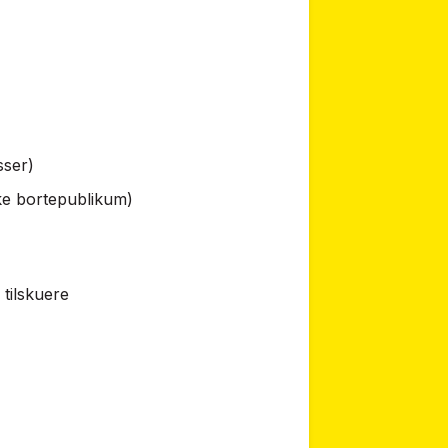
asser)
kke bortepublikum)
tilskuere