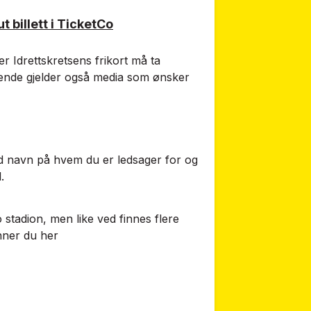
ut billett i TicketCo
r Idrettskretsens frikort må ta
varende gjelder også media som ønsker
 navn på hvem du er ledsager for og
.
tadion, men like ved finnes flere
inner du
her