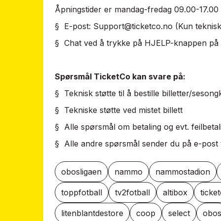
Åpningstider er mandag-fredag 09.00-17.00
§ E-post:
Support@ticketco.no
(Kun teknis
§ Chat ved å trykke på HJELP-knappen på 
Spørsmål TicketCo kan svare på:
§ Teknisk støtte til å bestille billetter/sesong
§ Tekniske støtte ved mistet billett
§ Alle spørsmål om betaling og evt. feilbetal
§ Alle andre spørsmål sender du på e-post 
obosligaen
nammo
nammostadion
toppfotball
tv2fotball
altibox
ticke
litenblantdestore
coop
select
obo