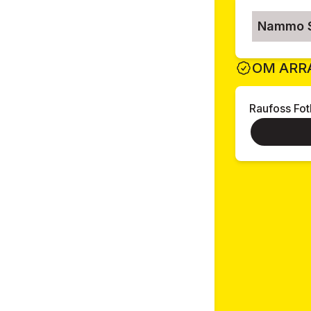
Nammo S
OM ARR
Raufoss Fot