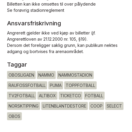
Billetten kan ikke omsettes til over pålydende
Se forøvrig stadionreglement
Ansvarsfriskrivning
Angrerett gjelder ikke ved kjøp av billetter (jf.
Angrerettloven av 21.12.2000 nr. 105, §19).
Dersom det foreligger saklig grunn, kan publikum nektes
adgang og bortvises fra arenaområdet.
Taggar
OBOSLIGAEN
NAMMO
NAMMOSTADION
RAUFOSSFOTBALL
PUMA
TOPPFOTBALL
TV2FOTBALL
ALTIBOX
TICKETCO
FOTBALL
NORSKTIPPING
LITENBLANTDESTORE
COOP
SELECT
OBOS