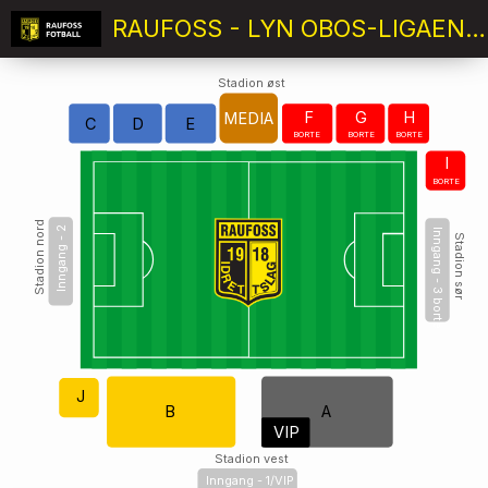
RAUFOSS - LYN OBOS-LIGAEN RUNDE 6
Stadion øst
F
G
H
MEDIA
C
D
E
BORTE
BORTE
BORTE
I
BORTE
Stadion nord
Inngang - 2
Inngang - 3 borte
Stadion sør
J
A
B
VIP
Stadion vest
Inngang - 1/VIP