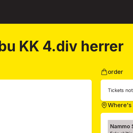
bu KK 4.div herrer
order
Tickets no
Where's 
Nammo S