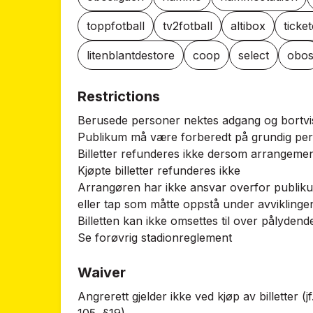
toppfotball
tv2fotball
altibox
ticke
litenblantdestore
coop
select
obo
Restrictions
Berusede personer nektes adgang og bortvi
Publikum må være forberedt på grundig perso
Billetter refunderes ikke dersom arrangement
Kjøpte billetter refunderes ikke
Arrangøren har ikke ansvar overfor publiku
eller tap som måtte oppstå under avvikling
Billetten kan ikke omsettes til over pålydend
Se forøvrig stadionreglement
Waiver
Angrerett gjelder ikke ved kjøp av billetter (