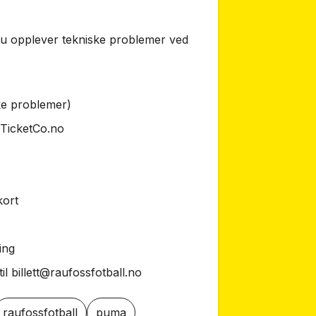
du opplever tekniske problemer ved
ke problemer)
TicketCo.no
kort
ing
til
billett@raufossfotball.no
raufossfotball
puma