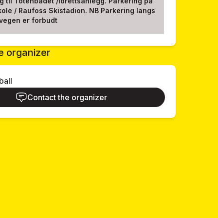
ng til Totenbadet /idrettsanlegg. Parkering på
ole / Raufoss Skistadion. NB Parkering langs
vegen er forbudt
e organizer
ball
Contact the organizer