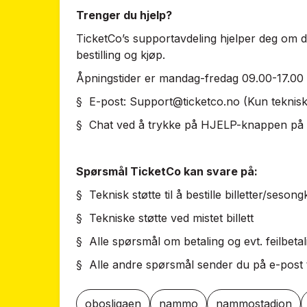
Trenger du hjelp?
TicketCo’s supportavdeling hjelper deg om 
bestilling og kjøp.
Åpningstider er mandag-fredag 09.00-17.00
§ E-post:
Support@ticketco.no
(Kun teknis
§ Chat ved å trykke på HJELP-knappen på 
Spørsmål TicketCo kan svare på:
§ Teknisk støtte til å bestille billetter/sesong
§ Tekniske støtte ved mistet billett
§ Alle spørsmål om betaling og evt. feilbetal
§ Alle andre spørsmål sender du på e-post 
obosligaen
nammo
nammostadion