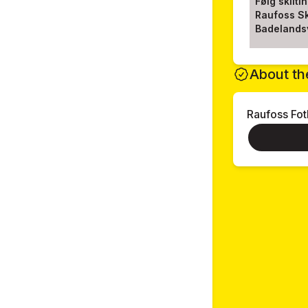
Følg skilti
Raufoss Sk
Badelands
About th
Raufoss Fot