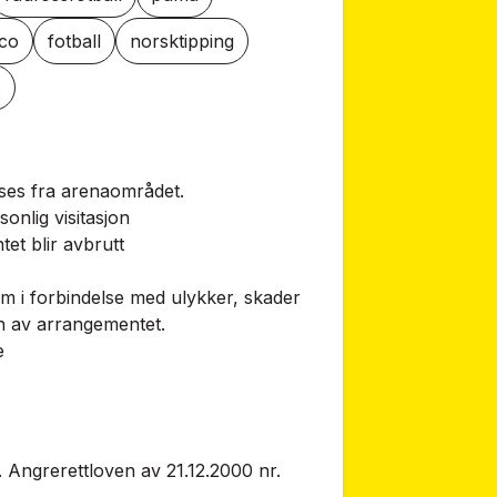
tco
fotball
norsktipping
s
ses fra arenaområdet.
nlig visitasjon
et blir avbrutt
m i forbindelse med ulykker, skader
en av arrangementet.
e
jf. Angrerettloven av 21.12.2000 nr.