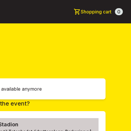
Shopping cart
0
t available anymore
the event?
tadion